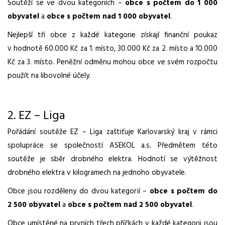
Soutěží se ve dvou kategoriích –
obce s počtem do 1 000
obyvatel
a
obce s počtem nad 1 000
obyvatel
.
Nejlepší tři obce z každé kategorie získají finanční poukaz
v hodnotě 60.000 Kč za 1. místo, 30.000 Kč za 2. místo a 10.000
Kč za 3. místo. Peněžní odměnu mohou obce ve svém rozpočtu
použít na libovolné účely.
2. EZ – Liga
Pořádání soutěže EZ – Liga zaštiťuje Karlovarský kraj v rámci
spolupráce se společností ASEKOL a.s. Předmětem této
soutěže je sběr drobného elektra. Hodnotí se výtěžnost
drobného elektra v kilogramech na jednoho obyvatele.
Obce jsou rozděleny do dvou kategorií –
obce s počtem do
2 500 obyvatel
a
obce s počtem nad 2 500 obyvatel
.
Obce umístěné na prvních třech příčkách v každé kategorii jsou