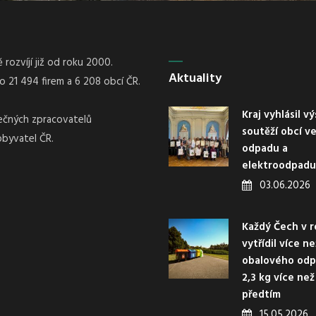
rozvíjí již od roku 2000.
Aktuality
21 494 firem a 6 208 obcí ČR.
Kraj vyhlásil v
nečných zpracovatelů
soutěží obcí v
obyvatel ČR.
odpadu a
elektroodpadu
03.06.2026
Každý Čech v r
vytřídil více n
obalového odp
2,3 kg více než
předtím
15.05.2026