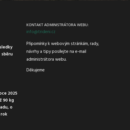
KONTAKT ADMINISTRÁTORA WEBU:
info@trideni.cz
Připomínky k webovým stránkám, rady,
ýsledky
návrhy a tipy posílejte na e-mail
e sběru
administrátora webu.
Děkujeme
oce 2025
ež 90 kg
adu, o
 rok