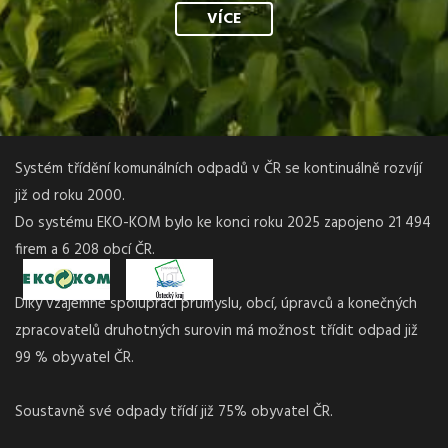
přihlášky ZDE.
VÍCE
Termín pro přihlášení je do
11. 4. 2016.
V případě dotazů se obracejte na XY, tel. XXX XXX XXX, e-mail:
XY
Změna programu vyhrazena.
Systém třídění komunálních odpadů v ČR se kontinuálně rozvíjí
již od roku 2000.
Do systému EKO-KOM bylo ke konci roku 2025 zapojeno 21 494
Partneři akce:
firem a 6 208 obcí ČR.
Díky vzájemné spolupráci průmyslu, obcí, úpravců a konečných
zpracovatelů druhotných surovin má možnost třídit odpad již
99 % obyvatel ČR.
Soustavně své odpady třídí již 75% obyvatel ČR.