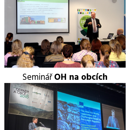
Seminář
OH na obcích
Ústeckého kraje
Místo konání semináře:
Dům kultury, Ústí and Labem
Termín semináře:
XY
. dubna 2018
Určeno pro: zástupce samosprávy obcí