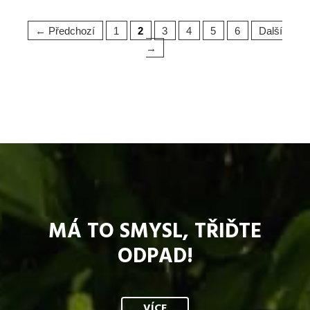
← Předchozí
1
2
3
4
5
6
Další
→
MÁ TO SMYSL, TŘIĎTE
ODPAD!
VÍCE