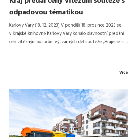
Kraj předal ceny vítězům soutěže s
odpadovou tématikou
Karlovy Vary (18. 12. 2023) V pondělí 18. prosince 2023 se
v Krajské knihovně Karlovy Vary konalo slavnostní předání
cen vítězným autorům výtvarných děl soutěže „Hrajeme si…
Více