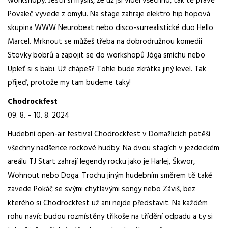
workshopy. Jestli si myslíš, že už jsi viděl všechno, tak tě právě
Povaleč vyvede z omylu. Na stage zahraje elektro hip hopová
skupina WWW Neurobeat nebo disco-surrealistické duo Hello
Marcel. Mrknout se můžeš třeba na dobrodružnou komedii
Stovky bobrů a zapojit se do workshopů Jóga smíchu nebo
Upleť si s babi. Už chápeš? Tohle bude zkrátka jiný level. Tak
přijeď, protože my tam budeme taky!
Chodrockfest
09. 8. – 10. 8. 2024
Hudební open-air festival Chodrockfest v Domažlicích potěší
všechny nadšence rockové hudby. Na dvou stagích v jezdeckém
areálu TJ Start zahrají legendy rocku jako je Harlej, Škwor,
Wohnout nebo Doga. Trochu jiným hudebním směrem tě také
zavede Pokáč se svými chytlavými songy nebo Záviš, bez
kterého si Chodrockfest už ani nejde představit. Na každém
rohu navíc budou rozmístěny třikoše na třídění odpadu a ty si