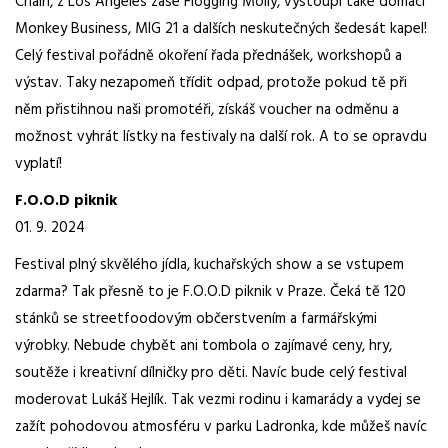
Chain, z Los Angeles zase Flogging Molly, vystoupí také domácí
Monkey Business, MIG 21 a dalších neskutečných šedesát kapel!
Celý festival pořádně okoření řada přednášek, workshopů a
výstav. Taky nezapomeň třídit odpad, protože pokud tě při
něm přistihnou naši promotéři, získáš voucher na odměnu a
možnost vyhrát lístky na festivaly na další rok. A to se opravdu
vyplatí!
F.O.O.D piknik
01. 9. 2024
Festival plný skvělého jídla, kuchařských show a se vstupem
zdarma? Tak přesně to je F.O.O.D piknik v Praze. Čeká tě 120
stánků se streetfoodovým občerstvením a farmářskými
výrobky. Nebude chybět ani tombola o zajímavé ceny, hry,
soutěže i kreativní dílničky pro děti. Navíc bude celý festival
moderovat Lukáš Hejlík. Tak vezmi rodinu i kamarády a vydej se
zažít pohodovou atmosféru v parku Ladronka, kde můžeš navíc