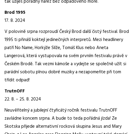
tak užiješ pořádný nářez bez odpadového moře.
Brod 1995
17. 8. 2024
V polovině srpna rozproudí Český Brod další čistý festival. Brod
1995 ti přináší koktejl jedinečných interpretů. Mezi headlinery
patří No Name, Horkýže Slíže, Tomáš Klus nebo Aneta
Langerová, která vystupovala na svém prvním festivalu právě v
Českém Brodě. Tak vezmi kámoše a vydejte se společně užít si
parádní sobotu plnou dobré muziky a nezapomeňte při tom
třídit odpad!
TrutnOFF
22. 8. – 25. 8. 2024
Neuvěřitelný a jubilejní čtyřicátý ročník festivalu TrutnOFF
zavládne koncem srpna. A bude to teda pořádná jízda! Ze
Skotska přijede alternativní rocková skupina Jesus and Mary