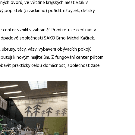
ých dvorů, ve většině krajských měst však v
ký poplatek (či zadarmo) pořídit nábytek, dětský
 center vznikl v zahraničí. První re-use centrum v
ké odpadové společnosti SAKO Brno Michal Kačírek.
, ubrusy, tácy, vázy, vybavení obývacích pokojů
ny putují k novým majitelům. Z fungování center přitom
 vybavit prakticky celou domácnost, společnost zase