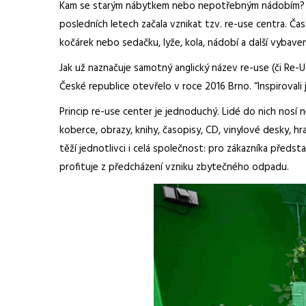
Kam se starým nábytkem nebo nepotřebným nádobím? Nec
posledních letech začala vznikat tzv. re-use centra. Č
kočárek nebo sedačku, lyže, kola, nádobí a další vybav
Jak už naznačuje samotný anglický název re-use (či Re-U
České republice otevřelo v roce 2016 Brno. “Inspirovali
Princip re-use center je jednoduchý. Lidé do nich nosí 
koberce, obrazy, knihy, časopisy, CD, vinylové desky, hr
těží jednotlivci i celá společnost: pro zákazníka předs
profituje z předcházení vzniku zbytečného odpadu.