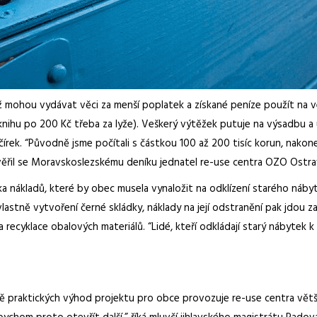
ž mohou vydávat věci za menší poplatek a získané peníze použít na v
knihu po 200 Kč třeba za lyže). Veškerý výtěžek putuje na výsadbu 
Kačírek. “Původně jsme počítali s částkou 100 až 200 tisíc korun, nako
 svěřil se Moravskoslezskému deníku jednatel re-use centra OZO Ostrav
ka nákladů, které by obec musela vynaložit na odklízení starého nábyt
lastně vytvoření černé skládky, náklady na její odstranění pak jdou za
 recyklace obalových materiálů. “Lidé, kteří odkládají starý nábytek 
dě praktických výhod projektu pro obce provozuje re-use centra větš