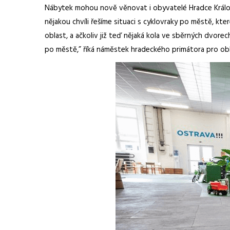
Nábytek mohou nově věnovat i obyvatelé Hradce Králové,
nějakou chvíli řešíme situaci s cyklovraky po městě, kt
oblast, a ačkoliv již teď nějaká kola ve sběrných dvo
po městě,” říká náměstek hradeckého primátora pro ob