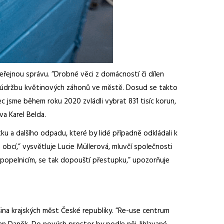
eřejnou správu. “Drobné věci z domácností či dílen
a údržbu květinových záhonů ve městě. Dosud se takto
nec jsme během roku 2020 zvládli vybrat 831 tisíc korun,
a Karel Belda.
ku a dalšího odpadu, které by lidé případně odkládali k
 obcí,” vysvětluje Lucie Müllerová, mluvčí společnosti
k popelnicím, se tak dopouští přestupku,” upozorňuje
ina krajských měst České republiky. “Re-use centrum