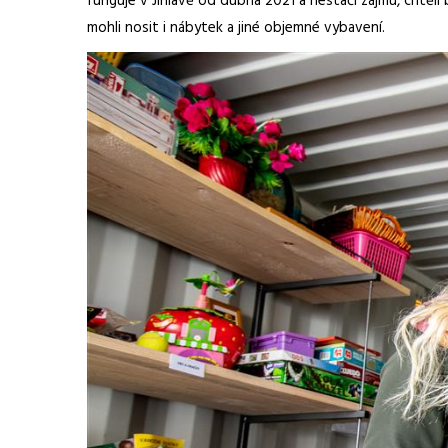
funguje v Jihlavě od dubna 2021 a nestačí zájmu, chtěli
mohli nosit i nábytek a jiné objemné vybavení.