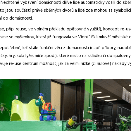
htěné vybavení domácnosti dříve lidé automaticky vozili do sběrn
asto jsou součástí právě sběrných dvorů a lidé zde mohou za symbolic
ení do domácnosti.
se, příp. reuse, ve volném překladu opětovné využití), koncept re-use
 jsme se myšlenkou, která již fungovala ve Vídni,” říká mluvčí městs
nepotřebné, leč stále funkční věci z domácnosti (např. příbory, nádobí
ačky, hry, kola lyže, míče apod.), které místo na skládku či do spalov
tavuje re-use centrum možnost, jak za velmi nízké (či nulové) náklady