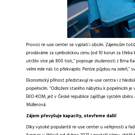
Provoz re-use center se vyplatí i obcím. Zájemcům toti
prodáváme za symbolickou cenu (od 10 korun za třeba 
utržilo více jak 800 tisíc,” popisuje zkušenosti z Brna 
velmi mile nás to překvapilo. Peníze půjdou na zeleň,”
Ekonomický přínost představují re-use centra i z hledis
popelnicím. “Odložení starého nábytku k popelnicím je v
EKO-KOM, jež v České republice zajišťuje systém sběru a
Müllerová.
Zájem převyšuje kapacity, otevřeme další
Díky vysoké popularitě re-use center u veřejnosti a řa