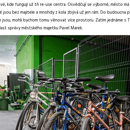
 kde fungují už tři re-use centra. Osvědčují se výborně, město má pr
eré jsou bez majitele a mnohdy z kola zbývá už jen rám. Do budoucna 
rech jsou, mohli bychom tomu věnovat více prostoru. Zatím jednáme s
last správy městského majetku Pavel Marek.