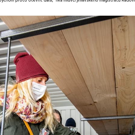
 bychom proto otevřít další,” říká mluvčí jihlavského magistrátu Rad