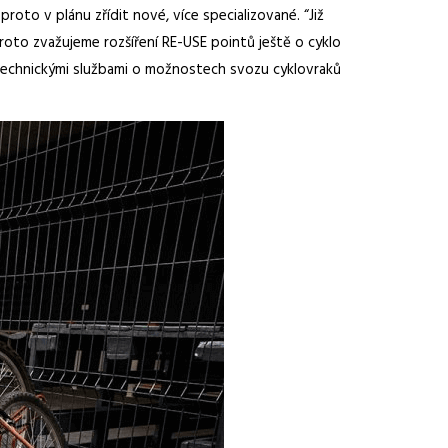
oto v plánu zřídit nové, více specializované. “Již
proto zvažujeme rozšíření RE-USE pointů ještě o cyklo
 Technickými službami o možnostech svozu cyklovraků