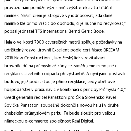
parametry koncepce Průmysl 4.0. Automatizace a robotizace
provozu nám pomůže významně zvýšit efektivitu třídění
ramínek. Naším cílem je strojově vyhodnocovat, zda dané
ramínko lze přímo vrátit do obchodu, či je nutné ho recyklovat,“
popsal jednatel TFS International Bernd Gerrit Bode.
Hala o velikosti 7800 čtverečních metrů splňuje požadavky na
udržitelný rozvoj úrovně Excellent podle certifikace BREEAM
2016 New Construction. „Jako český lídr v revitalizaci
brownfieldů na průmyslové zóny se zaměřujeme mimo jiné na
recyklaci stavebního odpadu při výstavbě. A nyní jsme postavili
budovu, jejíž podstatou je přímo recyklace, tedy oběhové
hospodářství v praxi, navíc v kombinaci s principy Průmyslu 4.0,“
uvedl generální ředitel Panattoni pro ČR a Slovensko Pavel
Sovička. Panattoni souběžně dokončila novou halu i v druhé
chebském průmyslovém parku. Ta bude sloužit pro velkou
německou e-commerce společnost Real Digital.