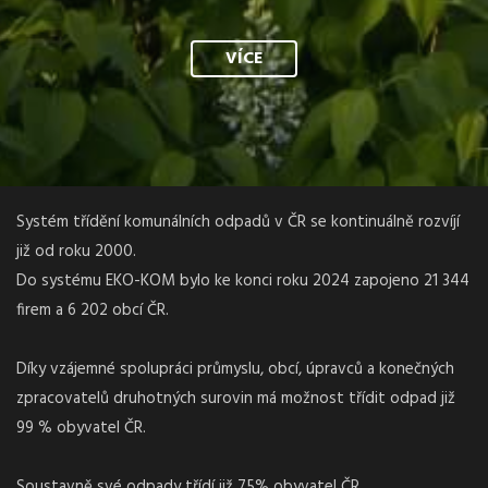
VÍCE
Systém třídění komunálních odpadů v ČR se kontinuálně rozvíjí
již od roku 2000.
Do systému EKO-KOM bylo ke konci roku 2024 zapojeno 21 344
firem a 6 202 obcí ČR.
Díky vzájemné spolupráci průmyslu, obcí, úpravců a konečných
zpracovatelů druhotných surovin má možnost třídit odpad již
99 % obyvatel ČR.
Soustavně své odpady třídí již 75% obyvatel ČR.