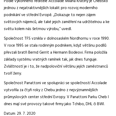
Podle výkonného ředitele Accolade Milana Kratiny je Chebsko
jednou z nejatraktivnějších lokalit pro rozvoj moderního
podnikání ve střední Evropě. „Dokazuje to nejen zájem
světových nájemců, ale také jejich zaměření na udržitelnou a ke
světu kolem nás šetrnou výrobu,“ uvedl.
Společnost TFS vznikla v dolnosaském Nordhornu v roce 1990.
V roce 1995 se stala rodinným podnikem, když většinu podílů
převzali bratři Bernd Gerrit a Hermann Bodeovi. Firma položila
základy systému vratných ramínek tak, jak dnes funguje.
Zvláštností je i to, že nadpoloviční většinu jejích zaměstnanců
tvoří ženy.
Společnost Panattoni ve spolupráci se společností Accolade
vytvořila za čtyři roky z Chebu jedno z nejvýznamnějších
průmyslových center střední Evropy. V Panattoni Parku Cheb I
dnes mají své provozy takové firmy jako Tchibo, DHL či BWI.
Datum: 29. 7. 2020