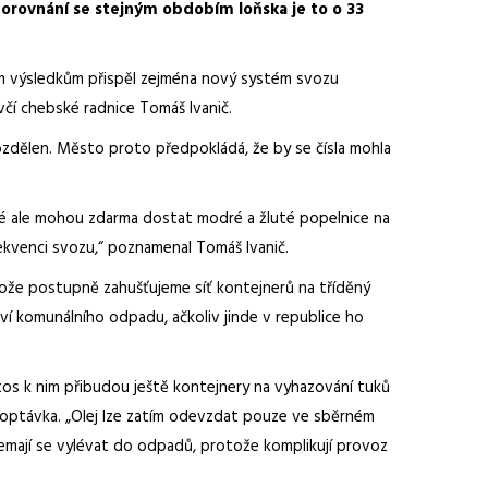
porovnání se stejným obdobím loňska je to o 33
rým výsledkům přispěl zejména nový systém svozu
čí chebské radnice Tomáš Ivanič.
ozdělen. Město proto předpokládá, že by se čísla mohla
é ale mohou zdarma dostat modré a žluté popelnice na
frekvenci svozu,“ poznamenal Tomáš Ivanič.
otože postupně zahušťujeme síť kontejnerů na tříděný
ví komunálního odpadu, ačkoliv jinde v republice ho
tos k nim přibudou ještě kontejnery na vyhazování tuků
 poptávka. „Olej lze zatím odevzdat pouze ve sběrném
 Nemají se vylévat do odpadů, protože komplikují provoz