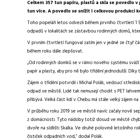
Celkem 357 tun papíru, plastů a skla se povedlo v
tun více. A povedlo se snížit i celkovou produkci
Toho popeláři letos odvezli během prvního čtvrtletí 1
odpadů v lokalitách se zástavbou rodinných domů, který
V prvním čtvrtletí fungoval zatím jen v jedné ze čtyř 
během roku dále zlepšovat.
„Od rodinných domků se v rámci nového systému sváží
papír a plasty, aby pro ně bylo třídění jednodušší. Díky
Zájem o třídění potvrdil i Michal Polák, vedoucí střed
odpad ve městě. Lidé tak nemusejí chodit s PET lahvemi
přibývá. Velká část lidí v Chebu má stále velký zájem na
V průběhu roku 2019 se ve městě navíc začaly nově sep
z domácnosti. Tyto nádoby totiž dosud ve městě chyběl
dvoře na sídlišti Skalka. Ve druhé polovině letošního 
čističek odpadních vod,“ dodal Polák.