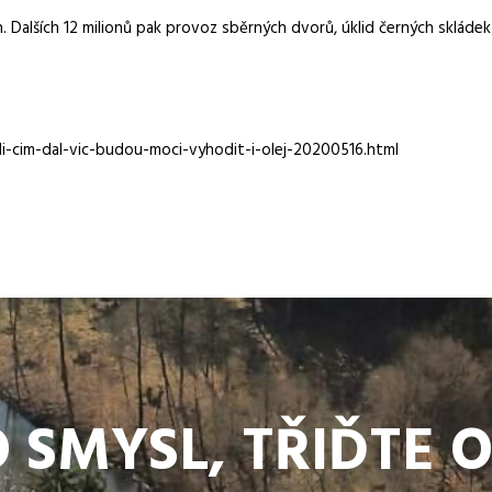
 Dalších 12 milionů pak provoz sběrných dvorů, úklid černých skláde
di-cim-dal-vic-budou-moci-vyhodit-i-olej-20200516.html
 SMYSL, TŘIĎTE 