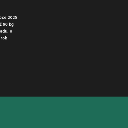
oce 2025
ež 90 kg
adu, o
 rok