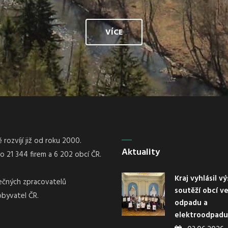
VÍCE
rozvíjí již od roku 2000.
Aktuality
21 344 firem a 6 202 obcí ČR.
Kraj vyhlásil v
nečných zpracovatelů
soutěží obcí v
obyvatel ČR.
odpadu a
elektroodpadu