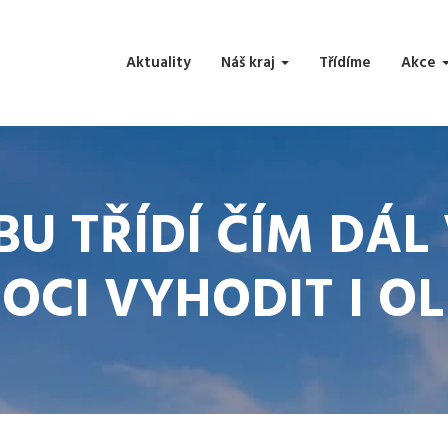
Aktuality
Náš kraj
Třídíme
Akce
BU TŘÍDÍ ČÍM DÁL
OCI VYHODIT I OL