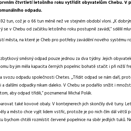
 prvním čtvrtletí letošního roku vytřídit obyvatelům Chebu. V 
 komunálního odpadu.
 592 tun, což je o 66 tun méně než ve stejném období vloni. „K dob
 se v Chebu od začátku letošního roku postupně zavádí,“ sdělil mluv
částí města, na které je Cheb pro potřeby zavádění nového systému r
 zbytkový směsný odpad pouze jednou za dva týdny. Jejich obyvatel
 tomu by jim měla kapacita černých popelnic bohatě stačit i při nižší 
iska svozu odpadu společnosti Chetes. „Třídit odpad se nám daří, pr
 a dalšími odpadky nikam daleko. V Chebu se podařilo snížit i množst
 tom, aby odpad třídili,“ poznamenal Michal Polák.
arovat také kovové obaly. V kontejnerech jich skončily dvě tuny. Le
y a město chce vyjít lidem vstříc, protože je po nich čím dál větší
roku bychom chtěli rozmístit červené popelnice na sběr jedlých tuků.